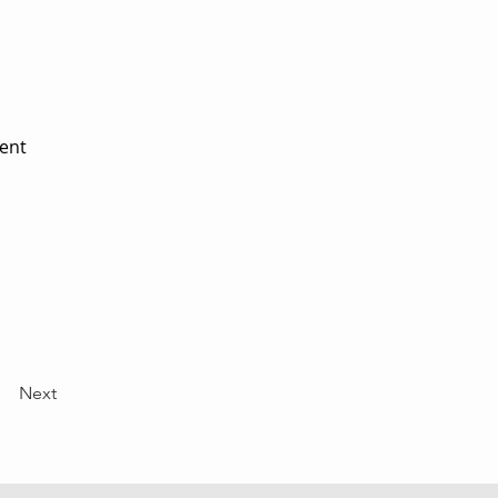
ment
Next