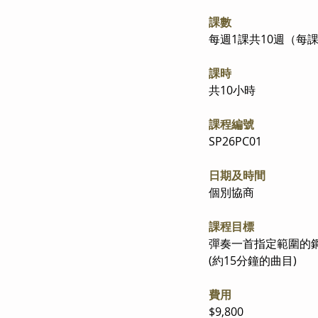
課數
每週1課共10週（每
課時
共10小時
課程編號
SP26PC01
日期及時間
個別協商
課程目標
彈奏一首指定範圍的鋼
(約15分鐘的曲目)
費用
$9,800