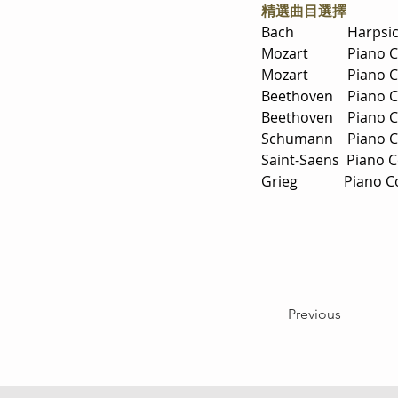
精選曲目選擇
Bach               H
Mozart           Pian
Mozart           Pian
Beethoven    Piano C
Beethoven    Piano C
Schumann    Piano C
Saint-Saëns  Piano 
Grieg             Pia
Previous