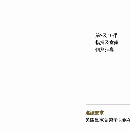
      第9及10課：
      指揮及室樂
      個別指導
進讀要求
英國皇家音樂學院鋼琴