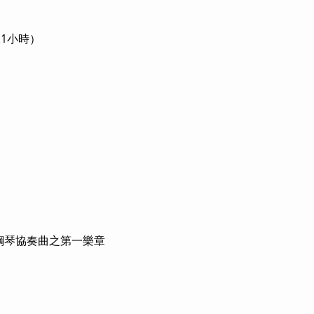
課1小時）
琴協奏曲之第一樂章 