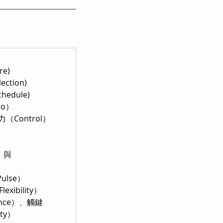
re)
ction)
hedule)
so）
（Control）
n）與
ulse）
ibility）
ence）、觸鍵
ity）