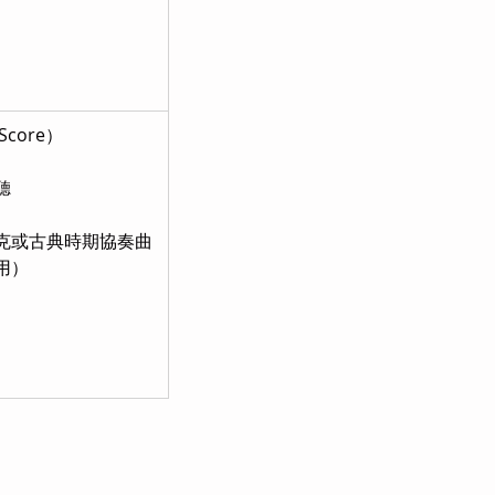
Score）
聽
克或古典時期協奏曲
用）