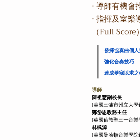
· 導師有機
· 指揮及室
（Full Sco
發揮協奏曲個人
強化合奏技巧
達成夢寐以求之
導師
陳祖慧副校長 
(美國三藩市州立大學鋼
鄭岱恩教務主任
(英國倫敦聖三一音樂
林楓源 
(美國曼哈頓音樂學院