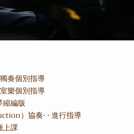
曲獨奏個別指導
及室樂個別指導
琴縮編版
duction）協奏· · 進行指導
廳上課