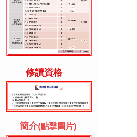
​修讀資格
簡介
(點擊圖片)​