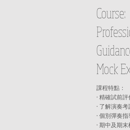
Course:
Profess
Guidanc
Mock Ex
課程特點：
· 精確試前
· 了解演奏
· 個別彈奏指
· 期中及期