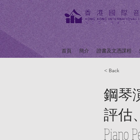
首頁
簡介
證書及文憑課程
< Back
鋼琴
評估
Piano P