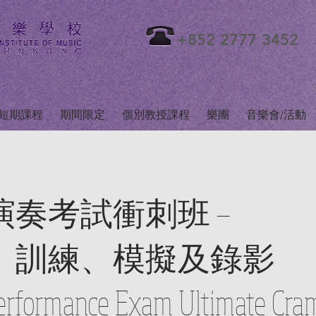
+852 2777 3452
短期課程
期間限定
個別教授課程
樂團
音樂會/活動
演奏考試衝刺班 —
、訓練、模擬及錄影
erformance Exam Ultimate Cra