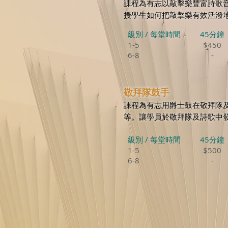
課程為有志以敲擊樂豐富詩歌
授學生如何把敲擊樂有效活潑
級別 / 每堂時間
45分鐘
1-5
$450
6-8
-
敬拜隊鼓手
課程為有志用爵士鼓在敬拜隊
等。讓學員於敬拜隊及詩歌中
級別 / 每堂時間
45分鐘
1-5
$500
6-8
-