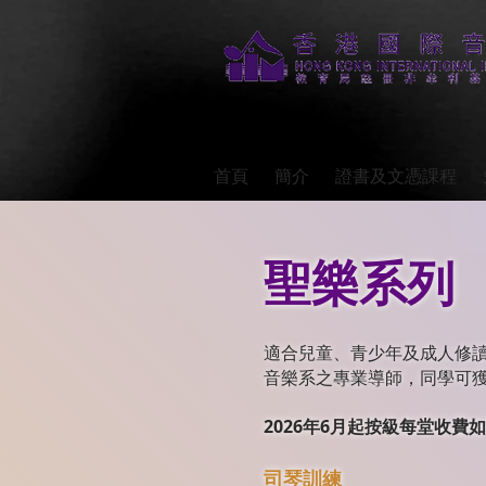
首頁
簡介
證書及文憑課程
聖樂系列
適合兒童、青少年及成人修
音樂系之專業導師，同學可
2026年6月起
按級每堂收費如
司琴訓練