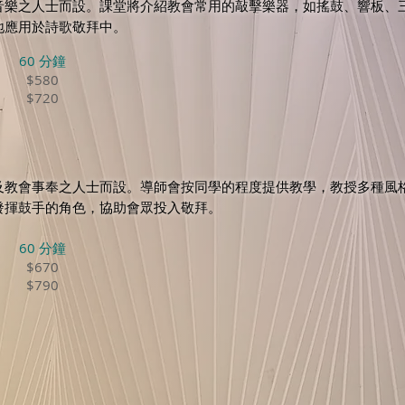
音樂之人士而設。課堂將介紹教會常用的敲擊樂器，如搖鼓、響板、
地應用於詩歌敬拜中。
60 分鐘
$580
$720
及教會事奉之人士而設。導師會按同學的程度提供教學，教授多種風格
發揮鼓手的角色，協助會眾投入敬拜。
60 分鐘
$670
$790