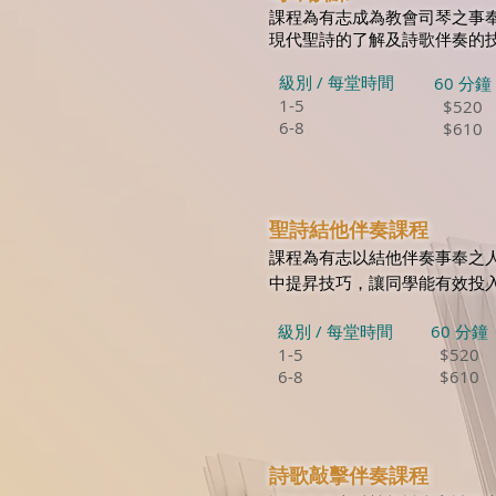
課程為有志成為教會司琴之事
現代聖詩的了解及詩歌伴奏的
級別 / 每堂時間
60 分鐘
1-5
$520
6-8
$610
聖詩結他伴奏課程
課程為有志以結他伴奏事奉之
中提昇技巧，讓同學能有效投
級別 / 每堂時間
60 分鐘
1-5
$520
6-8
$610
詩歌敲擊伴奏課程